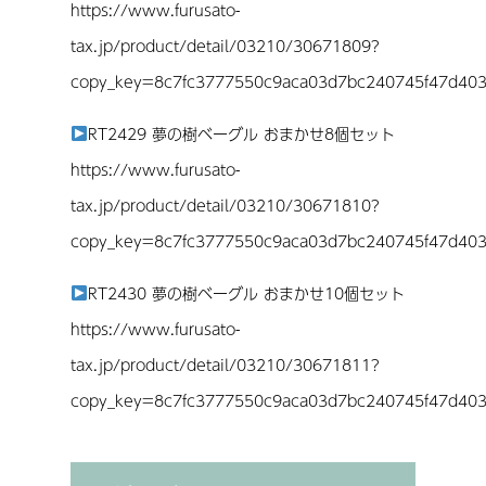
https://www.furusato-
tax.jp/product/detail/03210/30671809?
copy_key=8c7fc3777550c9aca03d7bc240745f47d40
RT2429 夢の樹ベーグル おまかせ8個セット
https://www.furusato-
tax.jp/product/detail/03210/30671810?
copy_key=8c7fc3777550c9aca03d7bc240745f47d40
RT2430 夢の樹ベーグル おまかせ10個セット
https://www.furusato-
tax.jp/product/detail/03210/30671811?
copy_key=8c7fc3777550c9aca03d7bc240745f47d40