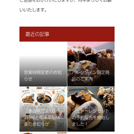
いいたします。
最近の記事
営業時間変更のお知
バレンタイン限定商
らせ
品のご案内
2026.2.2
2026.1.23
「夢の樹だより」1
シュトーレンセット
2月号と年末年始休
の予約販売を開始し
業のお知らせ
ました！